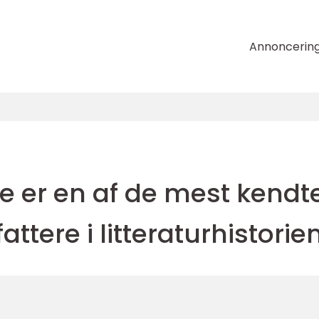
Annoncerin
e er en af de mest kendt
attere i litteraturhistorie