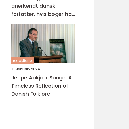
anerkendt dansk
forfatter, hvis bøger har
opnået stor popularitet
både nationalt og
internationalt
redaktionel
18. January 2024
Jeppe Aakjær Sange: A
Timeless Reflection of
Danish Folklore