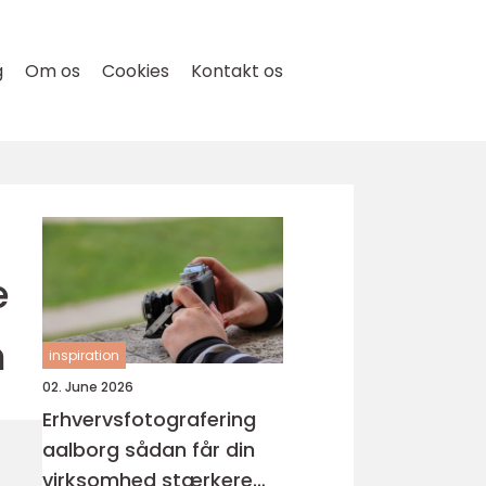
g
Om os
Cookies
Kontakt os
e
n
inspiration
02. June 2026
Erhvervsfotografering
aalborg sådan får din
virksomhed stærkere