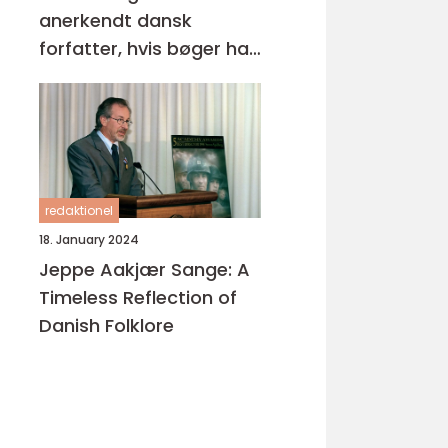
anerkendt dansk
forfatter, hvis bøger har
opnået stor popularitet
både nationalt og
internationalt
redaktionel
18. January 2024
Jeppe Aakjær Sange: A
Timeless Reflection of
Danish Folklore