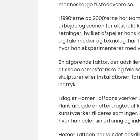
menneskelige tilstedeværelse.
I 1990’erne og 2000’erne har Hom
arbejde og scenen for abstrakt 
retninger, hvilket afspejler hans
digitale medier og teknologi har 
hvor han eksperimenterer med vi
En afgørende faktor, der adskille
at skabe atmosfæriske og følels
skulpturer eller installationer, f
indtryk.
I dag er Homer Laffoons værker u
Hans arbejde er eftertragtet af k
kunstværker til deres samlinger. 
hvor han deler sin erfaring og ind
Homer Laffoon har vundet adskilli