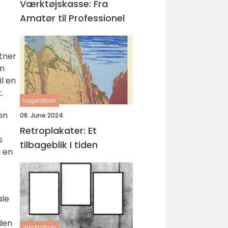
Værktøjskasse: Fra
Amatør til Professionel
stner
en
l en
.
inspiration
on
08. June 2024
Retroplakater: Et
s
tilbageblik I tiden
m en
ale
den
inspiration