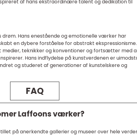
pireret af hans ekstraordinære talent og dedikation til
rs drøm. Hans enestående og emotionelle værker har
kabt en dybere forståelse for abstrakt ekspressionisme.
medier, teknikker og konventioner og fortsætter med a
inspirerer. Hans indflydelse på kunstverdenen er uimodst
undret og studeret af generationer af kunstelskere og
FAQ
omer Laffoons værker?
illet på anerkendte gallerier og museer over hele verden