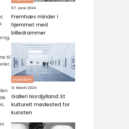
07. June 2024
Fremhæv minder i
et
e
hjemmet med
billedrammer
prog,
e til
rier,
inspiration
12. March 2024
den.
Galleri Nordjylland: Et
lde
kulturelt mødested for
s,
kunsten
en