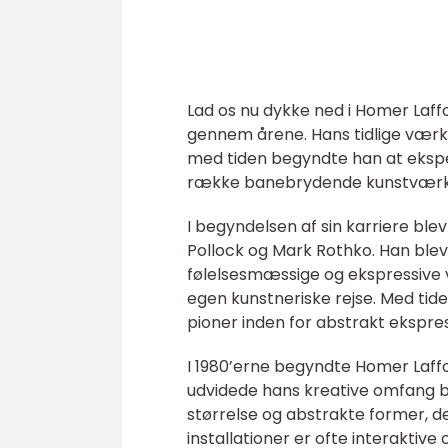
Lad os nu dykke ned i Homer Laffo
gennem årene. Hans tidlige værke
med tiden begyndte han at ekspe
række banebrydende kunstværker,
I begyndelsen af sin karriere bl
Pollock og Mark Rothko. Han blev 
følelsesmæssige og ekspressive 
egen kunstneriske rejse. Med tide
pioner inden for abstrakt ekspre
I 1980’erne begyndte Homer Laffoo
udvidede hans kreative omfang b
størrelse og abstrakte former, d
installationer er ofte interakti