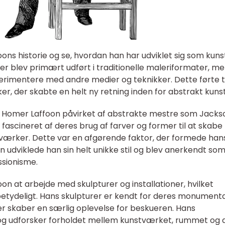
ons historie og se, hvordan han har udviklet sig som kun
r blev primært udført i traditionelle maleriformater, m
rimentere med andre medier og teknikker. Dette førte ti
 der skabte en helt ny retning inden for abstrakt kunst
ev Homer Laffoon påvirket af abstrakte mestre som Jacks
fascineret af deres brug af farver og former til at skabe
værker. Dette var en afgørende faktor, der formede han
n udviklede han sin helt unikke stil og blev anerkendt so
ssionisme.
n at arbejde med skulpturer og installationer, hvilket
etydeligt. Hans skulpturer er kendt for deres monument
er skaber en særlig oplevelse for beskueren. Hans
ve og udforsker forholdet mellem kunstværket, rummet og 