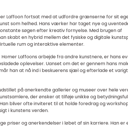
er Laffoon fortsat med at udfordre grænserne for sit eg
kunst som helhed. Hans værker har taget nye og uvented
 konstante søgen efter kreativ fornyelse. Med brugen af
han skabt en hybrid mellem det fysiske og digitale kunsts
rtuelle rum og interaktive elementer.
r Homer Laffoons arbejde fra andre kunstnere, er hans evn
esladede oplevelser. Uanset om det er gennem hans male
ormår han at nå ind i beskuerens sjæl og efterlade et varigt
dstillet på anerkendte gallerier og museer over hele ver
unstsamlere, der ønsker at tilføje unikke og betydningsfu
Han bliver ofte inviteret til at holde foredrag og workshop
sigt i kunstens verden.
ge priser og anerkendelser i løbet af sin karriere. Han er 