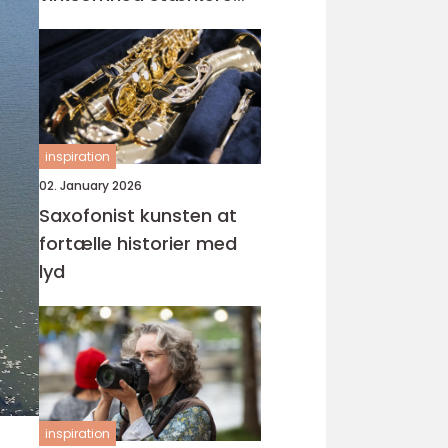
visuel gennemslagskraft
inspiration
02. January 2026
Saxofonist kunsten at
fortælle historier med
lyd
inspiration