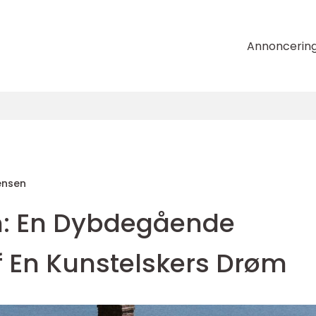
Annoncerin
ensen
n: En Dybdegående
f En Kunstelskers Drøm