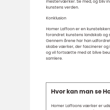
mesterværker. Se med, og bliv ins
kunstens verden.
Konklusion
Homer Laffoon er en kunstelske
forandret kunstens landskab og s
Gennem årene har han udfordret 
skabe værker, der fascinerer og 
og vil fortsætte med at blive be
samlere.
Hvor kan man se H
Homer Laffoons værker er udst