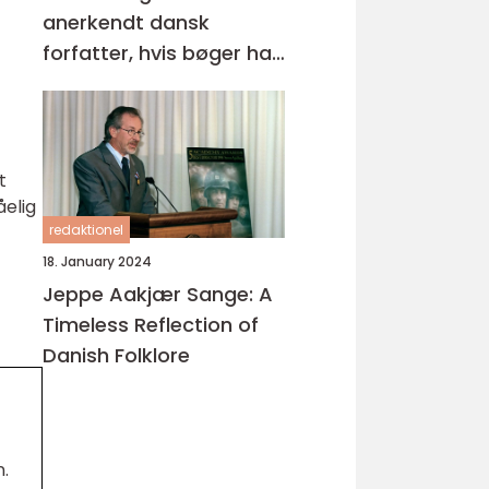
anerkendt dansk
forfatter, hvis bøger har
opnået stor popularitet
både nationalt og
internationalt
t
åelig
redaktionel
18. January 2024
Jeppe Aakjær Sange: A
Timeless Reflection of
Danish Folklore
.