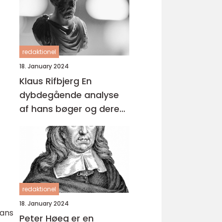
redaktionel
18. January 2024
Klaus Rifbjerg En
dybdegående analyse
af hans bøger og deres
udvikling over tid
redaktionel
18. January 2024
hans
Peter Høeg er en