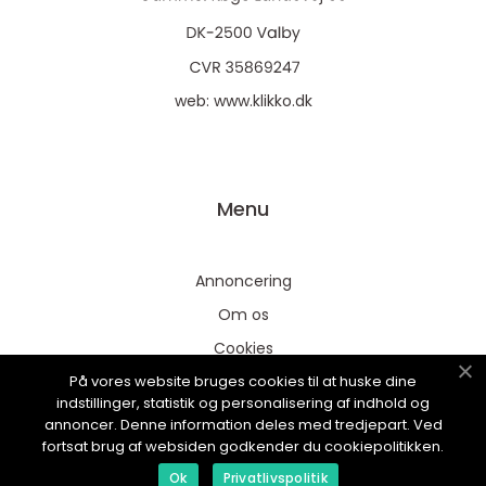
web:
www.klikko.dk
Menu
Annoncering
Om os
Cookies
På vores website bruges cookies til at huske dine
Kontakt os
indstillinger, statistik og personalisering af indhold og
Sitemap
annoncer. Denne information deles med tredjepart. Ved
fortsat brug af websiden godkender du cookiepolitikken.
Ok
Privatlivspolitik