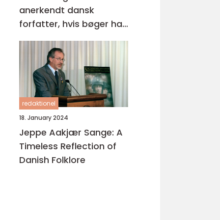
anerkendt dansk
forfatter, hvis bøger har
opnået stor popularitet
både nationalt og
internationalt
redaktionel
18. January 2024
Jeppe Aakjær Sange: A
Timeless Reflection of
Danish Folklore